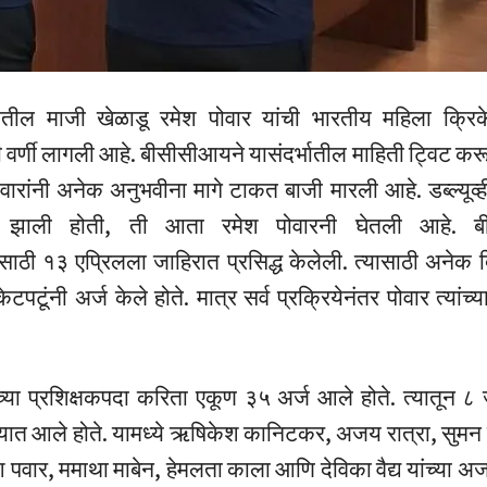
तील माजी खेळाडू रमेश पोवार यांची भारतीय महिला क्रिके
ी वर्णी लागली आहे. बीसीसीआयने यासंदर्भातील माहिती ट्विट कर
वारांनी अनेक अनुभवीना मागे टाकत बाजी मारली आहे. डब्ल्यूव्ह
त झाली होती, ती आता रमेश पोवारनी घेतली आहे. ब
ासाठी १३ एप्रिलला जाहिरात प्रसिद्ध केलेली. त्यासाठी अनेक
टपटूंनी अर्ज केले होते. मात्र सर्व प्रक्रियेनंतर पोवार त्यांच्य
च्या प्रशिक्षकपदा करिता एकूण ३५ अर्ज आले होते. त्यातून ८ ज
यात आले होते. यामध्ये ऋषिकेश कानिटकर, अजय रात्रा, सुमन शर
ेश पवार, ममाथा माबेन, हेमलता काला आणि देविका वैद्य यांच्या अर