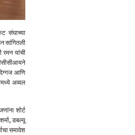
ट संघाच्या
ून सांगितली
ी रमन यांची
ीसीसीआयने
 दिग्गज आणि
ामध्ये अव्वल
णांना शोर्ट
्मा, डबल्यू
्जाचा समावेश