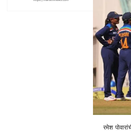
रमेश पोवारां