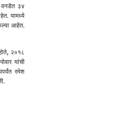
तर वनडेत ३४
ेत. यामध्ये
ेल्या आहेत.
 होते, २०१८
पोवार यांची
पर्यंत रमेश
ली.