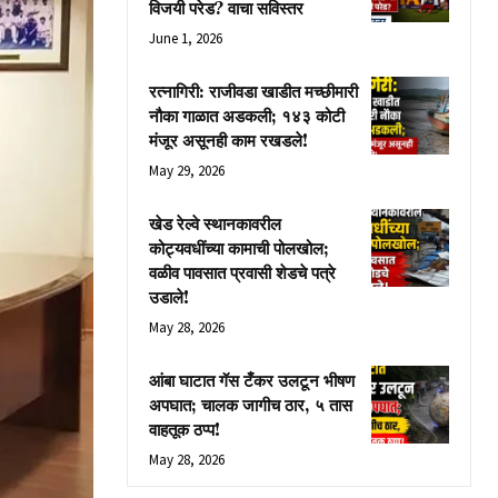
विजयी परेड? वाचा सविस्तर
June 1, 2026
रत्नागिरी: राजीवडा खाडीत मच्छीमारी
नौका गाळात अडकली; १४३ कोटी
मंजूर असूनही काम रखडले!
May 29, 2026
खेड रेल्वे स्थानकावरील
कोट्यवधींच्या कामाची पोलखोल;
वळीव पावसात प्रवासी शेडचे पत्रे
उडाले!
May 28, 2026
आंबा घाटात गॅस टँकर उलटून भीषण
अपघात; चालक जागीच ठार, ५ तास
वाहतूक ठप्प!
May 28, 2026