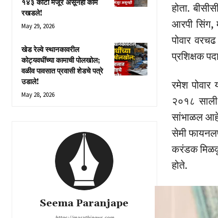
१४३ कोटी मंजूर असूनही काम
होता. बीसीस
रखडले!
आरपी सिंग, 
May 29, 2026
पोवार वरचढ 
खेड रेल्वे स्थानकावरील
प्रशिक्षक पद
कोट्यवधींच्या कामाची पोलखोल;
वळीव पावसात प्रवासी शेडचे पत्रे
उडाले!
रमेश पोवार य
May 28, 2026
२०१८ साली ज
सांभाळल आहे.
सेमी फायनलपर
करंडक मिळवून
होते.
Seema Paranjape
https://marathinews.com