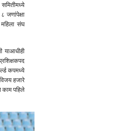
 समितीमध्ये
 जणांपेक्षा
 महिला संघ
ंनी याआधीही
प्रशिक्षकपद
्ल्ड कपमध्ये
ा विजय हजारे
चे काम पहिले