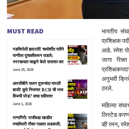
MUST READ
भारतीय संघा
प्रशिक्षक पद
आहे. रमेश पो
गडचिरोली हादरली! चामोर्शीत पतीने
पत्नीला दुचाकीवरून पाडले;
जागा रिक्
भररस्त्यात चाकूने केले सपासप वार
प्रशिक्षकपद
June 29, 2026
अनुभवी क्रिके
आरसीबीने सलग दुसऱ्यांदा मारली
ठरले.
बाजी! कुठे निघणार RCB ची भव्य
विजयी परेड? वाचा सविस्तर
June 1, 2026
महिल्या संघा
लिस्टेड करण्
रत्नागिरी: राजीवडा खाडीत
व्ही रमन, रम
मच्छीमारी नौका गाळात अडकली;