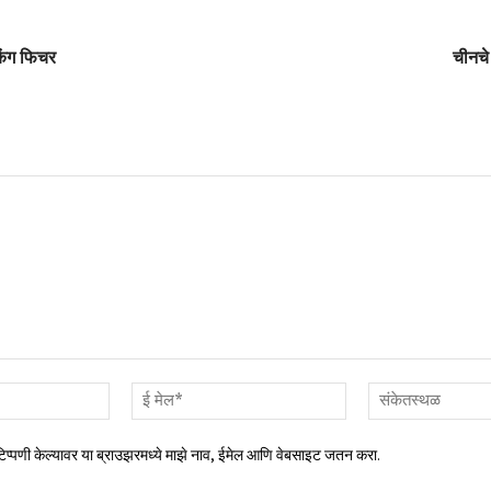
ॅकिंग फिचर
चीनचे
नाव*
ई
मेल*
 टिप्पणी केल्यावर या ब्राउझरमध्ये माझे नाव, ईमेल आणि वेबसाइट जतन करा.