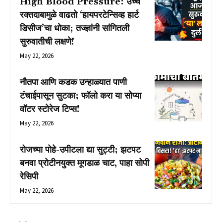
High Blood Pressure: उच्च
रक्तदाबामुळे वाढतो ‘हायपरटेन्सिव्ह हार्ट
डिसीज’चा धोका; तज्ज्ञांनी सांगितली
सुरुवातीची लक्षणे!
May 22, 2026
नौतपा आणि कडक उन्हाळ्यात पाणी
टंचाईपासून सुटका; फॉलो करा या सोप्या
वॉटर स्टोरेज टिप्स!
May 22, 2026
रोजच्या पोहे-उपीटला द्या सुट्टी; झटपट
बनवा प्रोटीनयुक्त मूगडाळ चाट, पाहा सोपी
रेसिपी
May 22, 2026