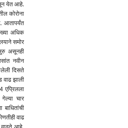
सून येत आहे.
तील कोरोना
. आतापर्यंत
संख्या अधिक
ालयाने समोर
ुरु असूनही
वसांत नवीन
झालेली दिसते
चंड वाढ झाली
 4 एप्रिलला
गेल्या चार
ा बाधितांची
कोणतीही वाढ
 वाढते आहे,