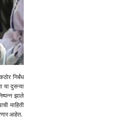
कठोर निर्बंध
 या दुसऱ्या
िष्पन्न झाले
याची माहिती
करणार आहेत.