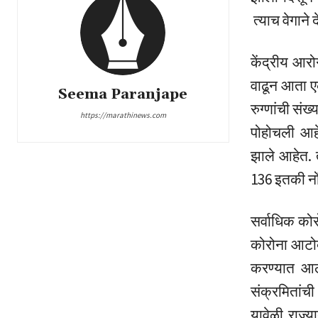
त्याच वेगाने द
केंद्रीय आरोग
वाढून आता ए
Seema Paranjape
रुग्णांची सं
https://marathinews.com
पोहोचली आहे
झाले आहेत. 
136 इतकी नो
सर्वाधिक कोर
कोरोना आटोक्य
करण्यात आल
संक्रमितांची
यावेळी राज्