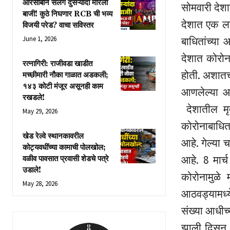
आरसीबीने सलग दुसऱ्यांदा मारली
सोमवारी देशा
बाजी! कुठे निघणार RCB ची भव्य
देशात एक ला
विजयी परेड? वाचा सविस्तर
June 1, 2026
बाधितांच्या
देशात कोरोन
रत्नागिरी: राजीवडा खाडीत
होती. अशातच 
मच्छीमारी नौका गाळात अडकली;
१४३ कोटी मंजूर असूनही काम
आणलेल्या आ
रखडले!
देशातील मृत
May 29, 2026
कोरोनाबाधिता
खेड रेल्वे स्थानकावरील
आहे. गेल्या च
कोट्यवधींच्या कामाची पोलखोल;
आहे. 8 मार्
वळीव पावसात प्रवासी शेडचे पत्रे
उडाले!
कोरोनामुळे 
May 28, 2026
आठवड्यामध्य
संख्या आधीच्
झाली दिसून आ