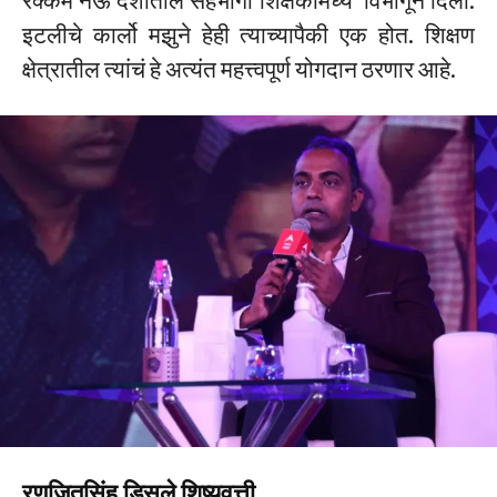
रक्कम नऊ देशातील सहभागी शिक्षकांमध्ये विभागून दिली.
इटलीचे कार्लो मझुने हेही त्याच्यापैकी एक होत. शिक्षण
क्षेत्रातील त्यांचं हे अत्यंत महत्त्वपूर्ण योगदान ठरणार आहे.
रणजितसिंह डिसले शिष्युवृत्ती