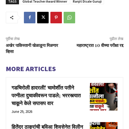
TAGS
Global Teacher Award Winner
Ranjit Disale Guruji
पूर्वीचा लेख
पुढील लेख
अखेर पाकिस्तानी खेळाडूना मिळणार
महाराष्ट्रात 10 वीच्या परीक्षा रद्द
व्हिसा
MORE ARTICLES
गडचिरोली हादरली! चामोर्शीत पतीने
पत्नीला दुचाकीवरून पाडले; भररस्त्यात
चाकूने केले सपासप वार
June 29, 2026
हितेंद्र ठाकुरांची बविआ शिवसेनेत विलीन