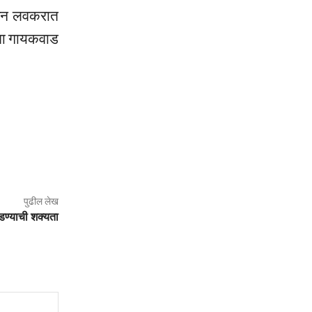
करून लवकरात
्ता गायकवाड
पुढील लेख
घडण्याची शक्यता