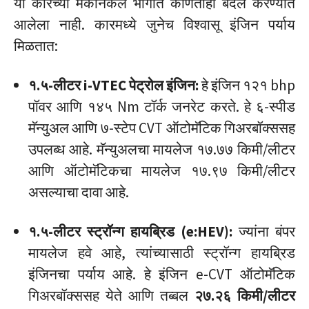
या कारच्या मेकॅनिकल भागात कोणताही बदल करण्यात
आलेला नाही. कारमध्ये जुनेच विश्वासू इंजिन पर्याय
मिळतात:
१.५-लीटर i-VTEC पेट्रोल इंजिन:
हे इंजिन १२१ bhp
पॉवर आणि १४५ Nm टॉर्क जनरेट करते. हे ६-स्पीड
मॅन्युअल आणि ७-स्टेप CVT ऑटोमॅटिक गिअरबॉक्ससह
उपलब्ध आहे. मॅन्युअलचा मायलेज १७.७७ किमी/लीटर
आणि ऑटोमॅटिकचा मायलेज १७.९७ किमी/लीटर
असल्याचा दावा आहे.
१.५-लीटर स्ट्रॉन्ग हायब्रिड (e:HEV):
ज्यांना बंपर
मायलेज हवे आहे, त्यांच्यासाठी स्ट्रॉन्ग हायब्रिड
इंजिनचा पर्याय आहे. हे इंजिन e-CVT ऑटोमॅटिक
गिअरबॉक्ससह येते आणि तब्बल
२७.२६ किमी/लीटर