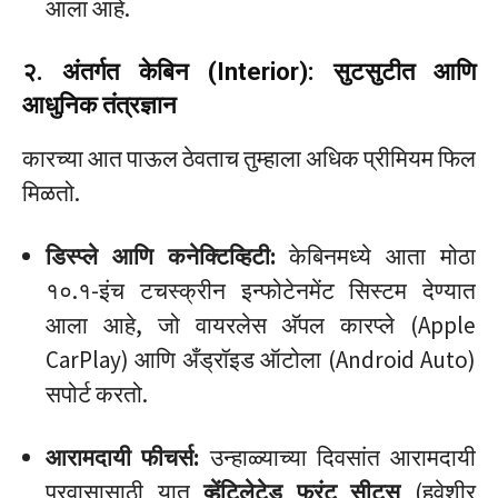
आला आहे.
२. अंतर्गत केबिन (Interior): सुटसुटीत आणि
आधुनिक तंत्रज्ञान
कारच्या आत पाऊल ठेवताच तुम्हाला अधिक प्रीमियम फिल
मिळतो.
डिस्प्ले आणि कनेक्टिव्हिटी:
केबिनमध्ये आता मोठा
१०.१-इंच टचस्क्रीन इन्फोटेनमेंट सिस्टम देण्यात
आला आहे, जो वायरलेस अ‍ॅपल कारप्ले (Apple
CarPlay) आणि अँड्रॉइड ऑटोला (Android Auto)
सपोर्ट करतो.
आरामदायी फीचर्स:
उन्हाळ्याच्या दिवसांत आरामदायी
प्रवासासाठी यात
व्हेंटिलेटेड फ्रंट सीट्स
(हवेशीर