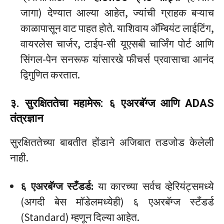
जागा) देण्यात आल्या आहेत, ज्यांची ग्राहक बऱ्याच
काळापासून वाट पाहत होते. याशिवाय अ‍ॅम्बियंट लाईटिंग,
वायरलेस चार्जर, टाईप-सी यूएसबी चार्जिंग पोर्ट आणि
सिंगल-पेन सनरूफ यांसारखे फीचर्स प्रवासाचा आनंद
द्विगुणित करतात.
३. सुरक्षिततेचा महामेरू: ६ एअरबॅग्ज आणि ADAS
तंत्रज्ञान
सुरक्षिततेच्या बाबतीत होंडाने अजिबात तडजोड केलेली
नाही.
६ एअरबॅग्ज स्टँडर्ड:
या कारच्या सर्वच व्हेरियंट्समध्ये
(अगदी बेस मॉडेलमध्येही) ६ एअरबॅग्ज स्टँडर्ड
(Standard) म्हणून दिल्या आहेत.