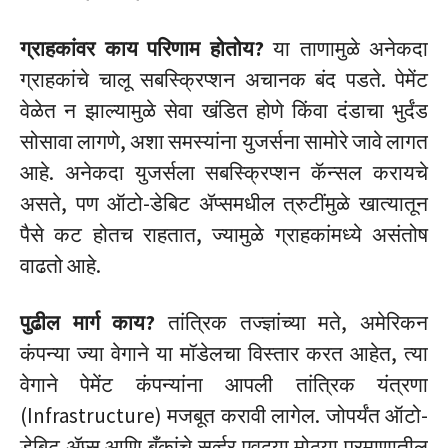
ग्राहकांवर काय परिणाम होतोय?
या ताणामुळे अनेकदा
ग्राहकांचे चालू सबस्क्रिप्शन अचानक बंद पडते. पेमेंट
वेळेत न झाल्यामुळे सेवा खंडित होणे किंवा दंडाचा भुर्दंड
सोसावा लागणे, अशा समस्यांना युजर्सना सामोरे जावे लागत
आहे. अनेकदा युजर्सला सबस्क्रिप्शन कॅन्सल करायचे
असते, पण ऑटो-डेबिट ॲप्समधील त्रुटींमुळे खात्यातून
पैसे कट होतच राहतात, ज्यामुळे ग्राहकांमध्ये असंतोष
वाढतो आहे.
पुढील मार्ग काय?
तांत्रिक तज्ज्ञांच्या मते, अमेरिकन
कंपन्या ज्या वेगाने या मॉडेलचा विस्तार करत आहेत, त्या
वेगाने पेमेंट कंपन्यांना आपली तांत्रिक यंत्रणा
(Infrastructure) मजबूत करावी लागेल. जोपर्यंत ऑटो-
डेबिट ॲप्स आणि बँकांचे सर्व्हर एवढ्या मोठ्या प्रमाणातील