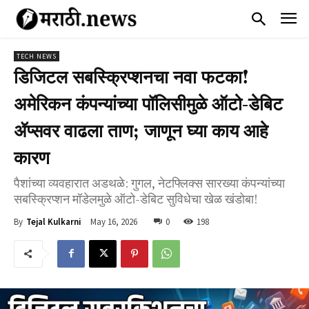
TECH NEWS
डिजिटल सबस्क्रिप्शनचा नवा फटका!
अमेरिकन कंपन्यांच्या पॉलिसीमुळे ऑटो-डेबिट
ॲप्सवर वाढला ताण; जाणून घ्या काय आहे
कारण
पैशांच्या व्यवहारात अडथळे: गुगल, नेटफ्लिक्स सारख्या कंपन्यांच्या
सबस्क्रिप्शन मॉडेलमुळे ऑटो-डेबिट सुविधेचा खेळ खंडोबा!
May 16, 2026
0
198
By
Tejal Kulkarni