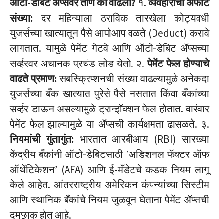
ऑटो-डेबिट ॲप्सवर ताण का वाढला?
१.
व्यवहारांची अफाट
संख्या:
दर महिन्याला ठराविक तारखेला कोट्यवधी
युजर्सच्या खात्यातून पैसे आपोआप वळते (Deduct) करावे
लागतात. यामुळे पेमेंट गेटवे आणि ऑटो-डेबिट ॲप्सच्या
सर्व्हरवर अचानक प्रचंड लोड येतो. २.
पेमेंट फेल होण्याचे
वाढते प्रमाण:
सबस्क्रिप्शनची संख्या वाढल्यामुळे अनेकदा
युजर्सच्या बँक खात्यात पुरेसे पैसे नसतात किंवा बँकांच्या
सर्व्हर डाऊन असल्यामुळे ट्रान्झॅक्शन फेल होतात. वारंवार
पेमेंट फेल झाल्यामुळे या ॲप्सची कार्यक्षमता ढासळते. ३.
नियमांची गुंतागुंत:
भारतात आरबीआय (RBI) सारख्या
केंद्रीय बँकांनी ऑटो-डेबिटसाठी ‘अडिशनल फॅक्टर ऑफ
ऑथेंटिकेशन’ (AFA) आणि ई-मॅंडेटचे कडक नियम लागू
केले आहेत. आंतरराष्ट्रीय अमेरिकन कंपन्यांच्या सिस्टीम
आणि स्थानिक बँकांचे नियम जुळवून घेताना पेमेंट ॲप्सची
दमछाक होत आहे.