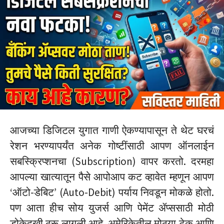
आजच्या डिजिटल युगात गाणी ऐकण्यापासून ते थेट घरचं
रेशन भरण्यापर्यंत अनेक गोष्टींसाठी आपण ऑनलाईन
सबस्क्रिप्शनचा (Subscription) वापर करतो. दरमहा
आपल्या खात्यातून पैसे आपोआप कट व्हावेत म्हणून आपण
‘ऑटो-डेबिट’ (Auto-Debit) पर्याय निवडून मोकळे होतो.
पण आता हीच सोय युजर्स आणि पेमेंट ॲप्ससाठी मोठी
डोकेदुखी ठरू लागली आहे. अमेरिकेतील मोठ्या टेक आणि