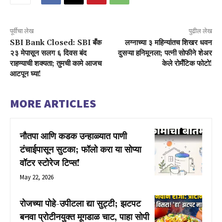
पूर्वीचा लेख
पुढील लेख
SBI Bank Closed: SBI बँक
लग्नाच्या ३ महिन्यांतच शिखर धवन
२३ मेपासून सलग ६ दिवस बंद
दुसऱ्या हनिमूनला; पत्नी सोफीने शेअर
राहण्याची शक्यता; तुमची कामे आजच
केले रोमँटिक फोटो!
आटपून घ्या!
MORE ARTICLES
नौतपा आणि कडक उन्हाळ्यात पाणी
टंचाईपासून सुटका; फॉलो करा या सोप्या
वॉटर स्टोरेज टिप्स!
May 22, 2026
रोजच्या पोहे-उपीटला द्या सुट्टी; झटपट
बनवा प्रोटीनयुक्त मूगडाळ चाट, पाहा सोपी