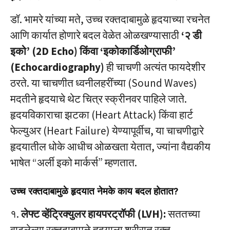
डॉ. भामरे यांच्या मते, उच्च रक्तदाबामुळे हृदयाच्या रचनेत
आणि कार्यात होणारे बदल वेळेत ओळखण्यासाठी
‘२ डी
इको’ (2D Echo) किंवा ‘इकोकार्डिओग्राफी’
(Echocardiography)
ही चाचणी अत्यंत फायदेशीर
ठरते. या चाचणीत ध्वनीलहरींच्या (Sound Waves)
मदतीने हृदयाचे थेट चित्र स्क्रीनवर पाहिले जाते.
हृदयविकाराचा झटका (Heart Attack) किंवा हार्ट
फेल्युअर (Heart Failure) येण्यापूर्वीच, या चाचणीद्वारे
हृदयातील धोके आधीच ओळखता येतात, ज्यांना वैद्यकीय
भाषेत “अर्ली इको मार्कर्स” म्हणतात.
उच्च रक्तदाबामुळे हृदयात नेमके काय बदल होतात?
१.
लेफ्ट व्हेंट्रिक्युलर हायपरट्रॉफी (LVH):
सततच्या
वाढलेल्या रक्तदाबामुळे हृदयाला शरीरात रक्त