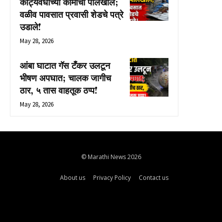
कोट्यवधींच्या कामाची पोलखोल;
वळीव पावसात प्रवासी शेडचे पत्रे
उडाले!
May 28, 2026
आंबा घाटात गॅस टँकर उलटून
भीषण अपघात; चालक जागीच
ठार, ५ तास वाहतूक ठप्प!
May 28, 2026
© Marathi News 2026
About us
Privacy Policy
Contact us