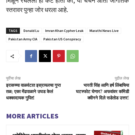
मिळून रचलेला हा कट होता का, या चर्चेने आता जागतिक
स्तरावर पुन्हा जोर धरला आहे.
TAGS
Donald Lu
Imran Khan Cypher Leak
Marathi News Live
Pakistan Army CIA
Pakistan US Conspiracy
पूर्वीचा लेख
पुढील लेख
इराकच्या वाळवंटात इस्रायलचा गुप्त
भारती सिंह आणि हर्ष लिंबाचिया
तळ; एका मेंढपाळाने उघड केलं
घटस्फोट घेणार? अफवांवर कॉमेडी
धक्कादायक गुपित!
क्वीनने दिले सडेतोड उत्तर!
MORE ARTICLES