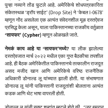
पुन्हा नव्याने तोंड फुटले आहे. अमेरिकेचे शोधपत्रकारिता
संकेतस्थळ ‘ड्रॉप साईट’ (Drop Site) ने ‘केबल I-0678’
म्हणून नोंद असलेला एक अत्यंत संवेदनशील मूळ दस्तऐवज
प्रसिद्ध केला असून, याला पाकिस्तानच्या राजकीय वर्तुळात
‘सायफर’ (Cypher)
म्हणून ओळखले जाते.
नेमकं काय आहे या ‘सायफर’मध्ये?
या लीक झालेल्या
दस्तऐवजात मार्च २०२२ मधील एका गुप्त बैठकीचा तपशील
आहे. ही बैठक अमेरिकेतील पाकिस्तानचे तत्कालीन राजदूत
असद मजीद खान आणि अमेरिकेचे वरिष्ठ राजनैतिक
अधिकारी डोनाल्ड लू यांच्यात झाली होती. या संभाषणात
डोनाल्ड लू यांनी पाकिस्तानी राजदूतांशी बोलताना अत्यंत
कडक आणि थेट भाषा वापरली होती.
डोनाल्ड लू यांनी स्पष्ट शब्दांत म्हटले होते की,
“जर इम्रान