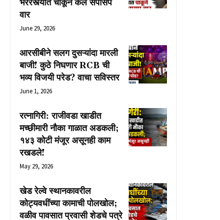
भररस्त्यात चाकूने केले सपासप
वार
June 29, 2026
आरसीबीने सलग दुसऱ्यांदा मारली
बाजी! कुठे निघणार RCB ची
भव्य विजयी परेड? वाचा सविस्तर
June 1, 2026
रत्नागिरी: राजीवडा खाडीत
मच्छीमारी नौका गाळात अडकली;
१४३ कोटी मंजूर असूनही काम
रखडले!
May 29, 2026
खेड रेल्वे स्थानकावरील
कोट्यवधींच्या कामाची पोलखोल;
वळीव पावसात प्रवासी शेडचे पत्रे