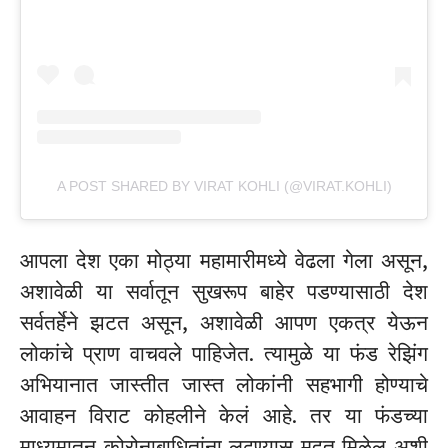
A POST SHARED BY VIRAT KOHLI (@VIRAT.KOHLI)
आपला देश एका मोठ्या महामारीमध्ये वेढला गेला असून,
अशावेळी या सर्वातून सुखरूप बाहेर पडण्यासाठी देश
सर्वतर्हेने झटत असून, अशावेळी आपण एकत्र येऊन
लोकांचे प्राण वाचवले पाहिजेत. त्यामुळे या फंड रेझिंग
अभियानात जास्तीत जास्त लोकांनी सहभागी होण्याचे
आवाहन विराट कोहलीने केलं आहे. तर या फंडच्या
माध्यमातून कोरोनाबाधितांना लढण्यास मदत मिळेल अशी