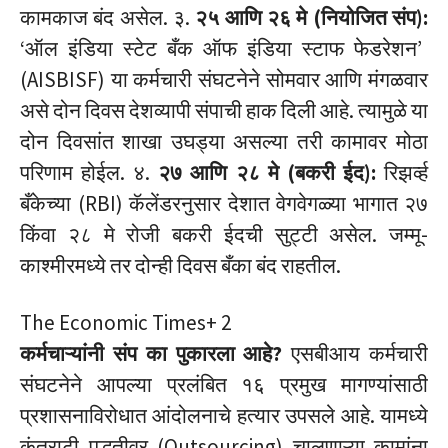
कामकाज बंद असेल.
३.
२५ आणि २६ मे (नियोजित संप):
‘ऑल इंडिया स्टेट बँक ऑफ इंडिया स्टाफ फेडरेशन’
(AISBISF) या कर्मचारी संघटनेने सोमवार आणि मंगळवार
असे दोन दिवस देशव्यापी संपाची हाक दिली आहे.
त्यामुळे या
दोन दिवसांत शाखा उघड्या असल्या तरी कामावर मोठा
परिणाम होईल. ४.
२७ आणि २८ मे (बकरी ईद):
रिझर्व्ह
बँकेच्या (RBI) कॅलेंडरनुसार देशात वेगवेगळ्या भागात २७
किंवा २८ मे रोजी बकरी ईदची सुट्टी असेल.
जम्मू-
काश्मीरमध्ये तर दोन्ही दिवस बँका बंद राहतील.
The Economic Times
+ 2
कर्मचाऱ्यांनी संप का पुकारला आहे?
एसबीआय कर्मचारी
संघटनेने आपल्या प्रलंबित १६ प्रमुख मागण्यांसाठी
प्रशासनाविरोधात आंदोलनाचे हत्यार उपसले आहे.
यामध्ये
कंत्राटी पद्धतीवर (Outsourcing) चालणाऱ्या कामांना