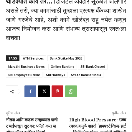
थोडक्यात काय तर…
डिजिटल व्यवहार सुरळीत चालणार
असले तरी, ज्या कामांसाठी तुम्हाला प्रत्यक्ष बँकेच्या शाखेत
जाणे गरजेचे आहे, अशी कामे खोळंबून राहू नयेत म्हणून
आजच नियोजन करा आणि संभाव्य त्रासापासून स्वतःला
वाचवा!
TAGS
ATM Services
Bank Strike May 2026
Marathi Business News
Online Banking
SBI Bank Closed
SBI Employee Strike
SBI Holidays
State Bank of India
पूर्वीचा लेख
पुढील लेख
नौतपा आणि कडक उन्हाळ्यात पाणी
High Blood Pressure: उच्च
टंचाईपासून सुटका; फॉलो करा या
रक्तदाबामुळे वाढतो ‘हायपरटेन्सिव्ह हार्ट