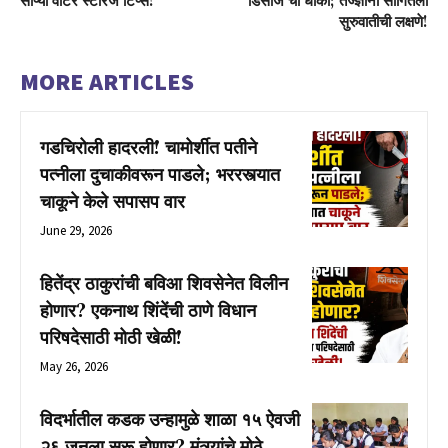
सोप्या वॉटर स्टोरेज टिप्स!
डिसीज’चा धोका; तज्ज्ञांनी सांगितली
सुरुवातीची लक्षणे!
MORE ARTICLES
गडचिरोली हादरली! चामोर्शीत पतीने
पत्नीला दुचाकीवरून पाडले; भररस्त्यात
चाकूने केले सपासप वार
June 29, 2026
हितेंद्र ठाकुरांची बविआ शिवसेनेत विलीन
होणार? एकनाथ शिंदेंची ठाणे विधान
परिषदेसाठी मोठी खेळी!
May 26, 2026
विदर्भातील कडक उन्हामुळे शाळा १५ ऐवजी
२६ जूनला सुरू होणार? मंत्र्यांचे मोठे