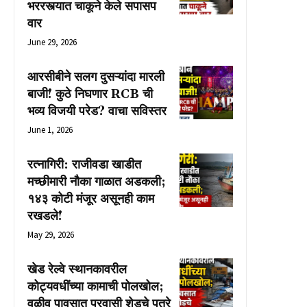
भररस्त्यात चाकूने केले सपासप
वार
June 29, 2026
आरसीबीने सलग दुसऱ्यांदा मारली
बाजी! कुठे निघणार RCB ची
भव्य विजयी परेड? वाचा सविस्तर
June 1, 2026
रत्नागिरी: राजीवडा खाडीत
मच्छीमारी नौका गाळात अडकली;
१४३ कोटी मंजूर असूनही काम
रखडले!
May 29, 2026
खेड रेल्वे स्थानकावरील
कोट्यवधींच्या कामाची पोलखोल;
वळीव पावसात प्रवासी शेडचे पत्रे