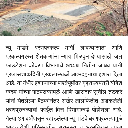
न्यू मांडवे धरणप्रकल्प मार्गी लावण्यासाठी आणि
प्रकल्पग्रस्त शेतकऱ्यांना न्याय मिळवून देण्यासाठी जल
फाउंडेशन कोकण विभागाचे अध्यक्ष नितीन जाधव यांनी
प्रजासत्ताकदिनी प्रकल्पस्थळी आत्मदहनाचा इशारा दिला
आहे. या गंभीर इशाऱ्याच्या पार्श्वभूमीवर गृहराज्यमंत्री योगेश
कदम यांच्या पाठपुराव्यामुळे आणि खासदार सुनील तटकरे
यांनी घेतलेल्या बैठकीनंतर अखेर लालफितीत अडकलेली
धरणप्रकल्पाची फाईल वित्त विभागाकडे पोहोचली आहे.
गेल्या ४१ वर्षांपासून रखडलेल्या न्यू मांडवे घरणप्रकल्पामुळे
अष्टक्रोशी परिसरातील ग्रामस्थांचा भ्रमनिरास झाला