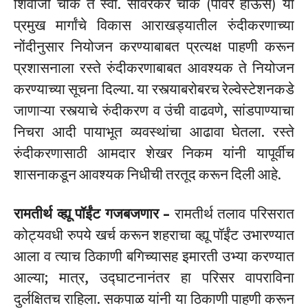
शिवाजी चौक ते स्वा. सावरकर चौक (पॉवर हाऊस) या
प्रमुख मार्गांचे विकास आराखड्यातील रुंदीकरणाच्या
नोंदीनुसार नियोजन करण्याबाबत प्रत्यक्ष पाहणी करून
प्रशासनाला रस्ते रुंदीकरणाबाबत आवश्यक ते नियोजन
करण्याच्या सूचना दिल्या. या रस्त्याबरोबरच रेल्वेस्टेशनकडे
जाणाऱ्या रस्त्याचे रुंदीकरण व उंची वाढवणे, सांडपाण्याचा
निचरा आदी पायाभूत व्यवस्थांचा आढावा घेतला. रस्ते
रुंदीकरणासाठी आमदार शेखर निकम यांनी यापूर्वीच
शासनाकडून आवश्यक निधीची तरतूद करून दिली आहे.
रामतीर्थ व्ह्यू पॉईंट गजबजणार –
रामतीर्थ तलाव परिसरात
कोट्यवधी रुपये खर्च करून शहराचा व्ह्यू पॉईंट उभारण्यात
आला व त्याच ठिकाणी बगिच्यासह इमारती उभ्या करण्यात
आल्या; मात्र, उद्घाटनानंतर हा परिसर वापराविना
दुर्लक्षितच राहिला. सकपाळ यांनी या ठिकाणी पाहणी करून