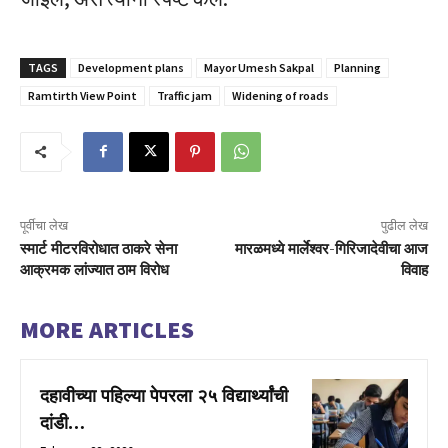
TAGS
Development plans
Mayor Umesh Sakpal
Planning
Ramtirth View Point
Traffic jam
Widening of roads
पूर्वीचा लेख
पुढील लेख
स्मार्ट मीटरविरोधात ठाकरे सेना
मारळमध्ये मार्लेश्वर-गिरिजादेवीचा आज
आक्रमक लांज्यात ठाम विरोध
विवाह
MORE ARTICLES
दहावीच्या पहिल्या पेपरला २५ विद्यार्थ्यांची
दांडी…