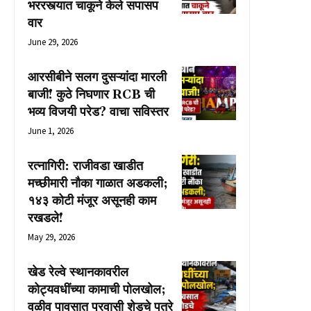
भररस्त्यात चाकूने केले सपासप
वार
June 29, 2026
आरसीबीने सलग दुसऱ्यांदा मारली
बाजी! कुठे निघणार RCB ची
भव्य विजयी परेड? वाचा सविस्तर
June 1, 2026
रत्नागिरी: राजीवडा खाडीत
मच्छीमारी नौका गाळात अडकली;
१४३ कोटी मंजूर असूनही काम
रखडले!
May 29, 2026
खेड रेल्वे स्थानकावरील
कोट्यवधींच्या कामाची पोलखोल;
वळीव पावसात प्रवासी शेडचे पत्रे