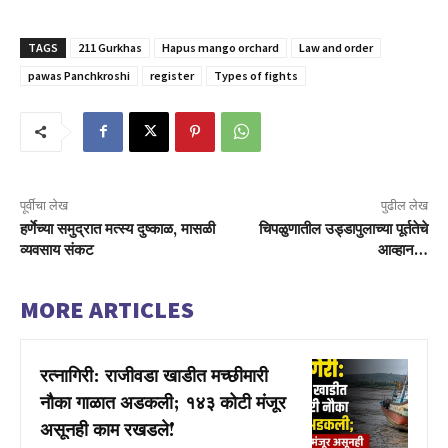
TAGS
211 Gurkhas
Hapus mango orchard
Law and order
pawas Panchkroshi
register
Types of fights
पूर्वीचा लेख
पुढील लेख
हर्णेच्या समुद्रात मत्स्य दुष्काळ, मासळी
चिपळुणातील उड्डापुलाच्या पूर्ततेचे
व्यवसाय संकट
आव्हान…
MORE ARTICLES
रत्नागिरी: राजीवडा खाडीत मच्छीमारी
नौका गाळात अडकली; १४३ कोटी मंजूर
असूनही काम रखडले!