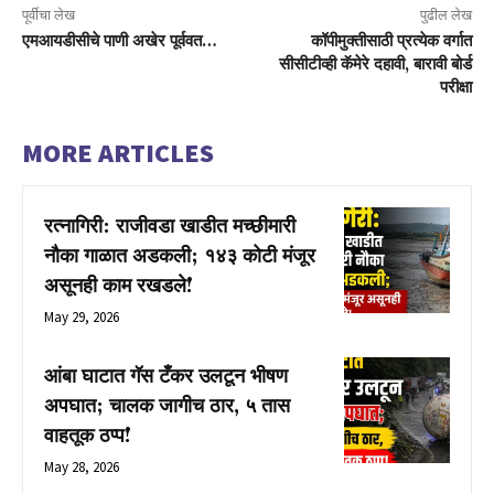
पूर्वीचा लेख
पुढील लेख
एमआयडीसीचे पाणी अखेर पूर्ववत…
कॉपीमुक्तीसाठी प्रत्येक वर्गात
सीसीटीव्ही कॅमेरे दहावी, बारावी बोर्ड
परीक्षा
MORE ARTICLES
रत्नागिरी: राजीवडा खाडीत मच्छीमारी
नौका गाळात अडकली; १४३ कोटी मंजूर
असूनही काम रखडले!
May 29, 2026
आंबा घाटात गॅस टँकर उलटून भीषण
अपघात; चालक जागीच ठार, ५ तास
वाहतूक ठप्प!
May 28, 2026