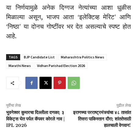
या निर्णयामुळे अनेक दिग्गज नेत्यांच्या आशा धुळीस
मिळाल्या असून, भाजप आता ‘इलेक्टिव्ह मेरिट’ आणि
‘निष्ठा’ या दोनच गोष्टींवर भर देत असल्याचे स्पष्ट होत
आहे.
TAGS
BJP Candidate List
Maharashtra Politics News
Marathi News
Vidhan Parishad Election 2026
पूर्वीचा लेख
पुढील लेख
भुवनेश्वर कुमारचा दिल्लीला दणका; ३
इराणच्या परराष्ट्रमंत्र्यांचा ४८ तासांत
विकेट्स घेत पर्पल कॅपवर कोरले नाव |
तिसरा पाकिस्तान दौरा; शांततेसाठी
IPL 2026
हालचाली वेगवान!