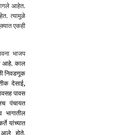
 लागले आहेत.
त. त्यामुळे
लुक्यात एकही
भावना भाजप
रण आहे. काल
ेळी निवडणूक
रतीक देसाई,
ारबावसह पावस
ोनच पंचायत
ाव भागातील
्ते यांच्यात
 आले होते.