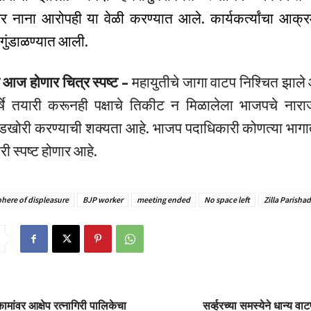
ंवर नाना आरोपही या वेळी करण्यात आले. कार्यकर्त्यांचा आक्
 गुंडाळण्यात आली.
 आज होणार चित्र स्पष्ट –
महायुतीचे जागा वाटप निश्चित झाले आ
्षे तयारी करूनही पक्षाचे तिकीट न मिळालेला भाजपचे नाराज 
ंडखोरी करण्याची शक्यता आहे. भाजप पदाधिकारी कोणत्या भागा
ारी स्पष्ट होणार आहे.
here of displeasure
BJP worker
meeting ended
No space left
Zilla Parishad
कामांवर आक्षेप रत्नागिरी पालिकेचा
सर्व्हरच्या समस्येने धान्य