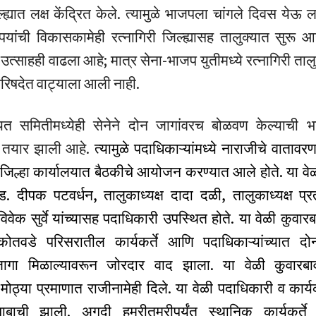
ल्ह्यात लक्ष केंद्रित केले. त्यामुळे भाजपला चांगले दिवस येऊ
यांची विकासकामेही रत्नागिरी जिल्ह्यासह तालुक्यात सुरू आहे
चा उत्साहही वाढला आहे; मात्र सेना-भाजप युतीमध्ये रत्नागिरी ता
परिषदेत वाट्याला आली नाही.
ायत समितीमध्येही सेनेने दोन जागांवरच बोळवण केल्याची 
ंची तयार झाली आहे.
त्यामुळे पदाधिकाऱ्यांमध्ये नाराजीचे वाताव
 जिल्हा कार्यालयात बैठकीचे आयोजन करण्यात आले होते. या व
. दीपक पटवर्धन, तालुकाध्यक्ष दादा दळी, तालुकाध्यक्ष प्
 विवेक सुर्वे यांच्यासह पदाधिकारी उपस्थित होते. या वेळी कुव
 कोतवडे परिसरातील कार्यकर्ते आणि पदाधिकाऱ्यांच्यात द
जागा मिळाल्यावरून जोरदार वाद झाला. या वेळी कुवारब
नी मोठ्या प्रमाणात राजीनामेही दिले. या वेळी पदाधिकारी व कार्यकर
ाबाची झाली. अगदी हमरीतुमरीपर्यंत स्थानिक कार्यकर्ते