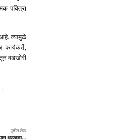
रमक पवित्रा
हे. त्यामुळे
कार्यकर्ते,
तून बंडखोरी
पुढील लेख
 वाटपात अडथळा…