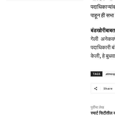
पदाधिकाऱ्या
पाहून ही सभा
बंडखोरीबाबत
गेली अनेकवर
पदाधिकारी ब
केली, हे बुधव
TAGS
atmosp
Share
पूर्वीचा लेख
स्मार्ट सिटीतील 