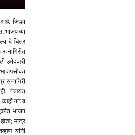
हे. जिल्हा
त. भाजपच्या
्याचे चित्र
प रत्नागिरीत
ठी उमेदवारी
ात भाजपसोबत
र रत्नागिरी
ही. पंचायत
त काही गट व
णुकीत भाजप
होता; मात्र
व्हाण यांनी