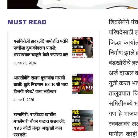
MUST READ
शिवसेनेने प
परिषदेसाठी ए
जिल्हा कार्य
गडचिरोली हादरली! चामोर्शीत पतीने
पत्नीला दुचाकीवरून पाडले;
निर्माण झाले 
भररस्त्यात चाकूने केले सपासप वार
बंडखोरीचे हत
June 29, 2026
अर्ज दाखल कर
आरसीबीने सलग दुसऱ्यांदा मारली
युती करत भा
बाजी! कुठे निघणार RCB ची भव्य
विजयी परेड? वाचा सविस्तर
तालुक्यात ज
June 1, 2026
समितीमध्ये भ
गण हे भाजप
रत्नागिरी: राजीवडा खाडीत
मच्छीमारी नौका गाळात अडकली;
स्वबळावर लढ
१४३ कोटी मंजूर असूनही काम
मागील काही व
रखडले!