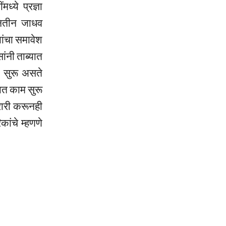
्ये प्रज्ञा
नितीन जाधव
ांचा समावेश
ांनी ताब्यात
क सुरू असते
ात काम सुरू
रारी करूनही
ांचे म्हणणे