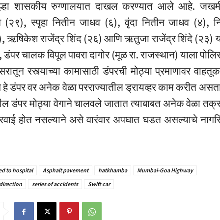
िल्हा शासकीय रुग्णालयात दाखल करण्यात आले आहे. जखमींमध
 (२९), स्पृहा नितीन जाधव (६), वृंदा नितीन जाधव (४), 
ऋषिकेश राजेंद्र शिंद (२६) आणि ऋतुजा राजेंद्र शिंदे (२३) य
, डंपर चालक विपूल पावरा दागोर (मूळ रा. राजस्थान) याला पोलिस
सरातून रस्त्याच्या कामासाठी डंपरची मोठ्या प्रमाणावर वाहतू
चे हे डंपर वर अनेक वेळा परराज्यातील ड्रायव्हर काम करीत असत
ल डंपर मोठ्या वेगाने चालवले जातात त्याबाबत अनेक वेळा तक्
वाई होत नसल्याने असे वारंवार अपघात घडत असल्याचे नागरिक
d to hospital
Asphalt pavement
hatkhamba
Mumbai-Goa Highway
direction
series of accidents
Swift car