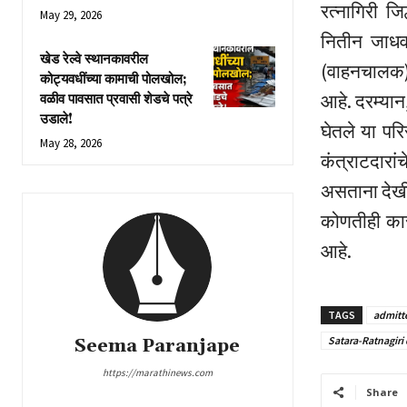
रत्नागिरी ज
May 29, 2026
नितीन जाधव
खेड रेल्वे स्थानकावरील
(वाहनचालक), 
कोट्यवधींच्या कामाची पोलखोल;
आहे. दरम्यान
वळीव पावसात प्रवासी शेडचे पत्रे
उडाले!
घेतले या परि
May 28, 2026
कंत्राटदारां
असताना देखी
कोणतीही कार
आहे.
TAGS
admitte
Satara-Ratnagiri 
Seema Paranjape
https://marathinews.com
Share