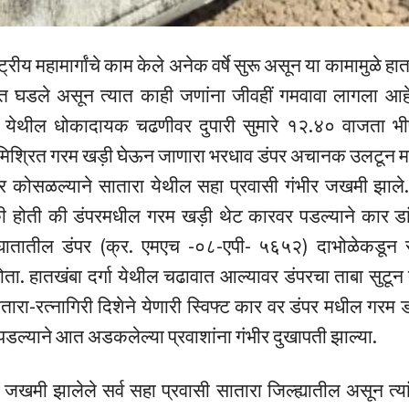
ष्ट्रीय महामार्गांचे काम केले अनेक वर्षे सुरू असून या कामामुळे
घडले असून त्यात काही जणांना जीवहीं गमवावा लागला आहे 
्गा येथील धोकादायक चढणीवर दुपारी सुमारे १२.४० वाजता 
मिश्रित गरम खड़ी घेऊन जाणारा भरधाव डंपर अचानक उलटून माग
वर कोसळल्याने सातारा येथील सहा प्रवासी गंभीर जखमी झाल
ी होती की डंपरमधील गरम खड़ी थेट कारवर पडल्याने कार डा
ातातील डंपर (क्र. एमएच -०८-एपी- ५६५२) दाभोळेकडून रत्
ोता. हातखंबा दर्गा येथील चढावात आल्यावर डंपरचा ताबा सुटू
ातारा-रत्नागिरी दिशेने येणारी स्विफ्ट कार वर डंपर मधील गरम 
डल्याने आत अडकलेल्या प्रवाशांना गंभीर दुखापती झाल्या.
खमी झालेले सर्व सहा प्रवासी सातारा जिल्ह्यातील असून त्या