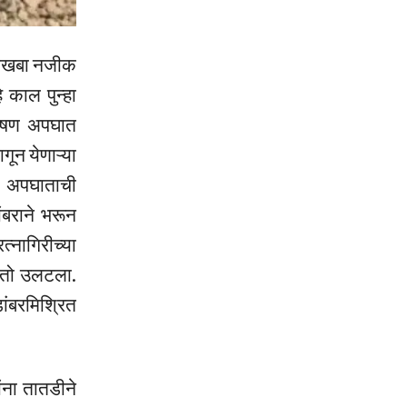
 हातखबा नजीक
काल पुन्हा
भीषण अपघात
ून येणाऱ्या
े. अपघाताची
ंबराने भरून
नागिरीच्या
न तो उलटला.
डांबरमिश्रित
ंना तातडीने