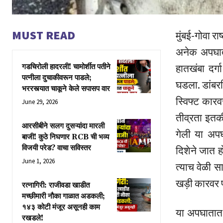
MUST READ
मुंबई-गोवा रा
अनेक अपघात 
हातखंबा दर
गडचिरोली हादरली! चामोर्शीत पतीने
पत्नीला दुचाकीवरून पाडले;
घडला. डांबर
भररस्त्यात चाकूने केले सपासप वार
स्विफ्ट कार
June 29, 2026
तीव्रता इतक
आरसीबीने सलग दुसऱ्यांदा मारली
गेली या अपघ
बाजी! कुठे निघणार RCB ची भव्य
विजयी परेड? वाचा सविस्तर
दिशेने जात ह
June 1, 2026
त्याच वेळी स
खड़ी कारवर प
रत्नागिरी: राजीवडा खाडीत
मच्छीमारी नौका गाळात अडकली;
१४३ कोटी मंजूर असूनही काम
या अपघातात ज
रखडले!