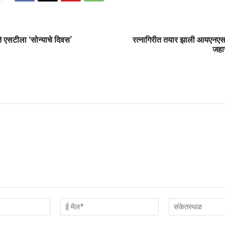
े एसटीला ‘सोन्याचे दिवस’
रत्नागिरीत तयार झाली आयएनएस 
जहा
नाव*
ई
मेल*