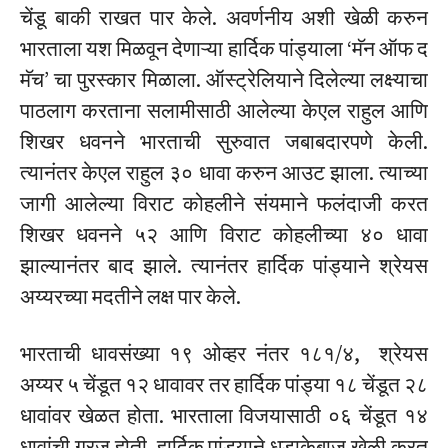
चेंडू बाकी राखत पार केले. अवर्णनीय अशी खेळी करुन
भारताला यश मिळवून देणाऱ्या हार्दिक पांड्याला ‘मॅन ऑफ द
मॅच’ चा पुरस्कार मिळाला. ऑस्ट्रेलियाने दिलेल्या लक्ष्याचा
पाठलाग करताना सलामीसाठी आलेल्या केएल राहुल आणि
शिखर धवनने भारताची सुरुवात जबाबदारपणे केली.
त्यानंतर केएल राहुल ३० धावा करुन आउट झाला. त्याच्या
जागी आलेल्या विराट कोहलीने संयमाने फलंदाजी करत
शिखर धवनने ५२ आणि विराट कोहलीच्या ४० धावा
झाल्यानंतर बाद झाले. त्यानंतर हार्दिक पांड्याने श्रेयस
अय्यरच्या मदतीने लक्ष पार केले.
भारताची धावसंख्या १९ ओव्हर नंतर १८१/४, श्रेयस
अय्यर ५ चेंडूत १२ धावावर तर हार्दिक पांड्या १८ चेंडूत २८
धावांवर खेळत होता. भारताला विजयासाठी ०६ चेंडूत १४
धावांची गरज होती. हार्दिक पांड्याने धडाकेबाज खेळी करत