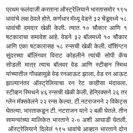
प्रथम फलंदाजी करताना ऑस्ट्रेलियाने भारतासमोर १९५
धावांचे लक्ष ठेवले होते. कर्णधार मॅथ्यू वेडने ३२ चेंडूमध्ये ५८
धावांची दमदार खेळी केली. त्यात १० चौकार आणि १
षटकाराचा समावेश आहे. वेडने ३२ बॉलमध्ये १० चौकार
आणि एका षटकारासह ५८ रन्सची खेळी केली. वॉशिंग्टन
सुंदरच्या बॉलिंगवर विराट कोहलीने त्यांची सोपी कॅच
सोडली मात्र त्याच बॉलवर वेड आणि स्टीव्हन स्मिथ
यांच्यातील गोंधळामुळे वेड रनआऊट झाला. वेड रन आऊट
झाल्यानंतर ऑस्ट्रेलियाचा रन रेट काहीसा मंदावला.
स्टीव्हन स्मिथने ४६ रन्सची खेळी केली. हेन्रिक्सने २६ तर
ग्लेन मॅक्सवेलने २२ रन्स केल्या. टी.नटराजनने २ विकेट्स
घेतल्या. भारताकडून टी. नटराजन याने २ बळी घेतले. तीन
सामन्यांच्या मालिकेत भारताने २-० अशी आघाडी घेतली.
ऑस्ट्रेलियाने दिलेलं १९५ धावांचे आव्हान भारताने दोन