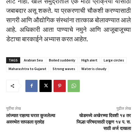
लाट नाही. खोल समुद्रातील एक मोठी प्रक्रिया यासाठी
जबाबदार असू शकते. या प्रकरणाची चौकशी करण्यासाठी
सागरी आणि औद्योगिक संस्थांना तात्काळ बोलावण्यात आले
आहे. अधिकारी आता पाण्याचे नमुने आणि आजूबाजूच्या
डेटाचा बारकाईने अभ्यास करत आहेत.
TAGS
Arabian Sea
Boiled suddenly
High alert
Large circles
Maharashtra to Gujarat
Strong waves
Water is cloudy
पूर्वीचा लेख
पुढील लेख
लांज्यात राहत्या घरात कुजलेल्या
खेडमध्ये अखेरच्या दिवशी १४ तर
अवस्थेत सापडला मृतदेह
जिल्हा परिषदासाठी एकूण १४ प. स.
साठी अर्ज दाखला