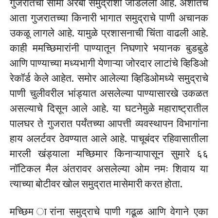
गुजरातची सीमा अरबी समुद्राशी जोडलेली आहे. अशातच
आता गुजरातच्या किनारी भागात समुद्राचे पाणी अचानक
उकळू लागले आहे. यामुळे प्रशासनाची चिंता वाढली आहे.
काही ममच्छिमारांनी पाण्यातून निघणारे भयानक बुडबुडे
आणि पाण्याच्या मध्यभागी येणाऱ्या जोरदार लाटांचे व्हिडिओ
रेकॉर्ड केले आहेत. समोर आलेल्या व्हिडिओमध्ये समुद्राचे
पाणी चुलीवरील भांड्यात असलेल्या पाण्यासारखे उकळत
असल्याचे दिसून आले आहे. या घटनेमुळे महाराष्ट्रातील
पालघर ते गुजरात पर्यंतच्या आपत्ती व्यवस्थापन विभागांना
हाय अलर्टवर ठेवण्यात आले आहे. पाचूबंदर रहिवासातीला
मारली खंड्याला मच्छिमार किनाऱ्यापासून सुमारे ६६
नॉटिकल मैल अंतरावर असलेल्या ओम नमः शिवाय या
त्याच्या बोटीवर खोल समुद्रात मासेमारी करत होता.
मच्छिम ारांना समुद्राचे पाणी गढूळ आणि वेगाने एका