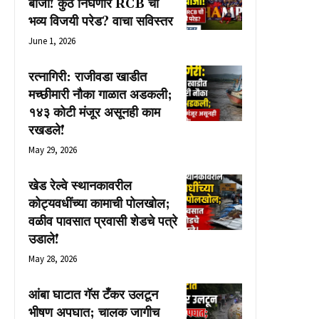
बाजी! कुठे निघणार RCB ची
भव्य विजयी परेड? वाचा सविस्तर
June 1, 2026
रत्नागिरी: राजीवडा खाडीत
मच्छीमारी नौका गाळात अडकली;
१४३ कोटी मंजूर असूनही काम
रखडले!
May 29, 2026
खेड रेल्वे स्थानकावरील
कोट्यवधींच्या कामाची पोलखोल;
वळीव पावसात प्रवासी शेडचे पत्रे
उडाले!
May 28, 2026
आंबा घाटात गॅस टँकर उलटून
भीषण अपघात; चालक जागीच