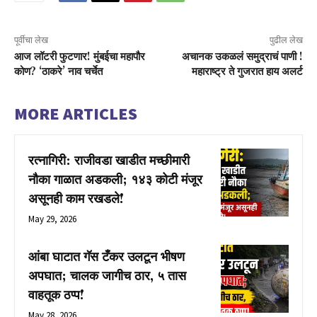
पूर्वीचा लेख
पुढील लेख
आज लॉटरी फुटणार! मुंबईचा महापौर
अचानक उकळलं समुद्राचं पाणी !
कोण? ‘ठाकरे’ नाव चर्चेत
महाराष्ट्र ते गुजरात हाय अलर्ट
MORE ARTICLES
रत्नागिरी: राजीवडा खाडीत मच्छीमारी
नौका गाळात अडकली; १४३ कोटी मंजूर
असूनही काम रखडले!
May 29, 2026
आंबा घाटात गॅस टँकर उलटून भीषण
अपघात; चालक जागीच ठार, ५ तास
वाहतूक ठप्प!
May 28, 2026