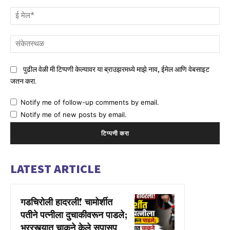
ई
मेल
संक
पुढील वेळी मी टिप्पणी केल्यावर या ब्राउझरमध्ये माझे नाव, ईमेल आणि वेबसाइट
जतन करा.
Notify me of follow-up comments by email.
Notify me of new posts by email.
LATEST ARTICLE
गडचिरोली हादरली! चामोर्शीत
पतीने पत्नीला दुचाकीवरून पाडले;
भररस्त्यात चाकूने केले सपासप