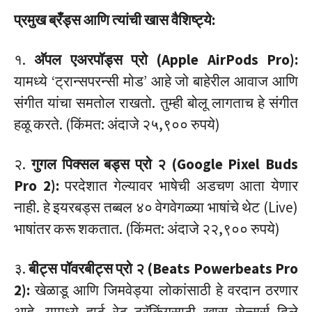
प्रमुख ब्रँड्स आणि त्यांची खास वैशिष्ट्ये:
१.
अ‍ॅपल एअरपॉड्स प्रो (Apple AirPods Pro):
यामध्ये ‘ट्रान्सपरन्सी मोड’ आहे जो बाहेरील आवाज आणि
संगीत यांचा समतोल राखतो. तुम्ही बोलू लागताच हे संगीत
हळू करते. (किंमत: अंदाजे २५,९०० रुपये)
२.
गुगल पिक्सल बड्स प्रो २ (Google Pixel Buds
Pro 2):
परदेशात गेल्यावर भाषेची अडचण आता येणार
नाही. हे इयरबड्स तब्बल ४० वेगवेगळ्या भाषांचे थेट (Live)
भाषांतर करू शकतात. (किंमत: अंदाजे २२,९०० रुपये)
३.
बीट्स पॉवरबीट्स प्रो २ (Beats Powerbeats Pro
2):
खेळाडू आणि जिमवेड्या लोकांसाठी हे वरदान ठरणार
आहे. यामध्ये हार्ट रेट ट्रॅकिंगसाठी खास सेन्सर्स दिले