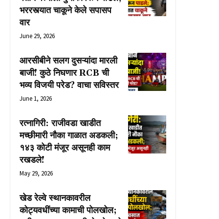
भररस्त्यात चाकूने केले सपासप
वार
June 29, 2026
आरसीबीने सलग दुसऱ्यांदा मारली
बाजी! कुठे निघणार RCB ची
भव्य विजयी परेड? वाचा सविस्तर
June 1, 2026
रत्नागिरी: राजीवडा खाडीत
मच्छीमारी नौका गाळात अडकली;
१४३ कोटी मंजूर असूनही काम
रखडले!
May 29, 2026
खेड रेल्वे स्थानकावरील
कोट्यवधींच्या कामाची पोलखोल;