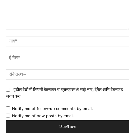
टिप्पणी
नाव
ई
मेल
संक
पुढील वेळी मी टिप्पणी केल्यावर या ब्राउझरमध्ये माझे नाव, ईमेल आणि वेबसाइट
जतन करा.
Notify me of follow-up comments by email.
Notify me of new posts by email.